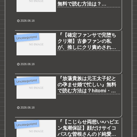
無料で読む方法は？
hitomi・raw・モモンガの配
信状況も調査
2026.06.16
『【確定ファンサで完堕ち
Uncategorized
クリ潮】古参ファンの私
が、推しにクリ責めされる
なんて…』無料で読む方法
は？hitomi・raw・モモンガ
2026.06.16
の配信状況も調査
『放蕩貴族は元王太子妃と
Uncategorized
の孕ませ婚で忙しい』無料
で読む方法は？hitomi・
raw・モモンガの配信状況も
調査
2026.06.16
『【こじらせ両想い×ハピエ
Uncategorized
ン鬼潮保証】顔だけサイコ
パスな曽根さんのド純愛真