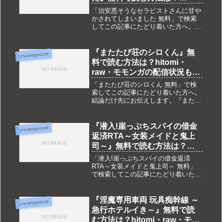
hitomi・raw・モモンガの配信
「治安悪そうなセラピストさんに甘や
状況も調査
かされてしまいました 無料」で検索
してこの記事にたどり着いた方へ。結
論だけ先にお伝えします。『治安悪そ
うなセラピストさんに甘やかされてし
まいました』は現在DLsite独占配信で
『またたび荘のシロくん』無
Uncategorized
す。hitomi・raw・モモ...
料で読む方法は？hitomi・
raw・モモンガの配信状況も調
査
「またたび荘のシロくん 無料」で検
索してこの記事にたどり着いた方へ。
結論だけ先にお伝えします。『またた
び荘のシロくん』は現在DLsite独占配
信です。hitomi・raw・モモンガ・
pdf・zipなどでは配信されておらず、
『潜入!崖っぷちスパイの借金
Uncategorized
完全無料で読める合...
返済RTA～女装メイドと鬼上
司～』無料で読む方法は？
hitomi・raw・モモンガの配信
「潜入!崖っぷちスパイの借金返済
状況も調査
RTA～女装メイドと鬼上司～ 無料」
で検索してこの記事にたどり着いた方
へ。結論だけ先にお伝えします。『潜
入!崖っぷちスパイの借金返済RTA～
女装メイドと鬼上司～』は現在DLsite
『淫魔専用車両 玩具痴幹線 ～
Uncategorized
独占配信です。hitomi・...
急行ホテルイき～』無料で読
む方法は？hitomi・raw・モモ