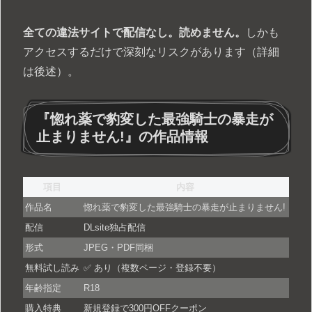
全ての違法サイトで配信なし。読めません。
しかも
アクセスするだけで深刻なリスクがあります（詳細
は後述）。
『惚れ薬で豹変した最強騎士の暴走が
止まりません!』の作品情報
項目
内容
作品名
惚れ薬で豹変した最強騎士の暴走が止まりません!
配信
DLsite独占配信
形式
JPEG・PDF同梱
無料試し読み
✅ あり（複数ページ・登録不要）
年齢指定
R18
購入特典
新規登録で300円OFFクーポン