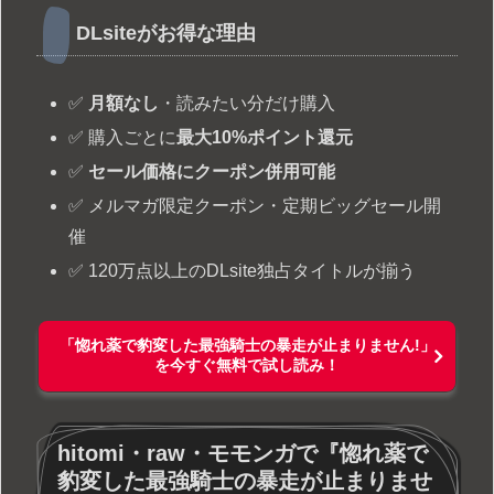
DLsiteがお得な理由
✅
月額なし
・読みたい分だけ購入
✅ 購入ごとに
最大10%ポイント還元
✅
セール価格にクーポン併用可能
✅ メルマガ限定クーポン・定期ビッグセール開
催
✅ 120万点以上のDLsite独占タイトルが揃う
「惚れ薬で豹変した最強騎士の暴走が止まりません!」
を今すぐ無料で試し読み！
hitomi・raw・モモンガで『惚れ薬で
豹変した最強騎士の暴走が止まりませ