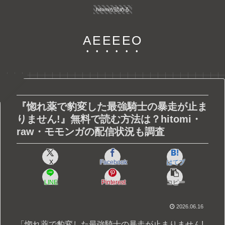
hitomiが読める
AEEEEO
『惚れ薬で豹変した最強騎士の暴走が止ま
りません!』無料で読む方法は？hitomi・
raw・モモンガの配信状況も調査
X
Facebook
はてブ
LINE
Pinterest
コピー
2026.06.16
「惚れ薬で豹変した最強騎士の暴走が止まりません!