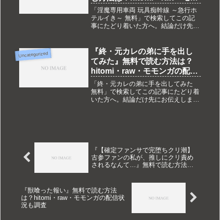
ンガの配信状況も調査
「淫魔専用車両 玩具痴幹線 ～急行ホ
テルイき～ 無料」で検索してこの記
事にたどり着いた方へ。結論だけ先に
お伝えします。『淫魔専用車両 玩具
痴幹線 ～急行ホテルイき～』は現在
DLsite独占配信です。hitomi・raw・モ
『終・元カレの弟に手を出し
Uncategorized
モンガ・pdf・z...
てみた』無料で読む方法は？
hitomi・raw・モモンガの配信
状況も調査
「終・元カレの弟に手を出してみた
無料」で検索してこの記事にたどり着
いた方へ。結論だけ先にお伝えしま
す。『終・元カレの弟に手を出してみ
た』は現在DLsite独占配信です。
hitomi・raw・モモンガ・pdf・zipなど
では配信されておらず...
『【確定ファンサで完堕ちクリ潮】
古参ファンの私が、推しにクリ責め
されるなんて…』無料で読む方法
は？hitomi・raw・モモンガの配信状
況も調査
『獣喰った報い』無料で読む方法
は？hitomi・raw・モモンガの配信状
況も調査