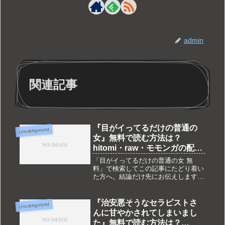
admin
関連記事
『目がイってるだけの普通の
Uncategorized
女』無料で読む方法は？
hitomi・raw・モモンガの配信
状況も調査
「目がイってるだけの普通の女 無
料」で検索してこの記事にたどり着い
た方へ。結論だけ先にお伝えします。
『目がイってるだけの普通の女』は現
在DLsite独占配信です。hitomi・raw・
モモンガ・pdf・zipなどでは配信され
『治安悪そうなセラピストさ
Uncategorized
ておらず、完全無...
んに甘やかされてしまいまし
た』無料で読む方法は？