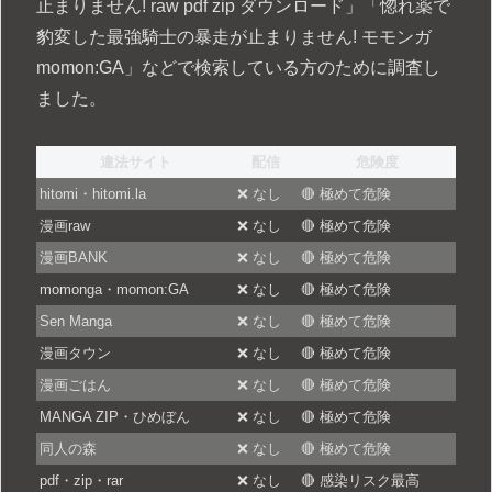
止まりません! raw pdf zip ダウンロード」「惚れ薬で
豹変した最強騎士の暴走が止まりません! モモンガ
momon:GA」などで検索している方のために調査し
ました。
違法サイト
配信
危険度
hitomi・hitomi.la
❌ なし
🔴 極めて危険
漫画raw
❌ なし
🔴 極めて危険
漫画BANK
❌ なし
🔴 極めて危険
momonga・momon:GA
❌ なし
🔴 極めて危険
Sen Manga
❌ なし
🔴 極めて危険
漫画タウン
❌ なし
🔴 極めて危険
漫画ごはん
❌ なし
🔴 極めて危険
MANGA ZIP・ひめぼん
❌ なし
🔴 極めて危険
同人の森
❌ なし
🔴 極めて危険
pdf・zip・rar
❌ なし
🔴 感染リスク最高