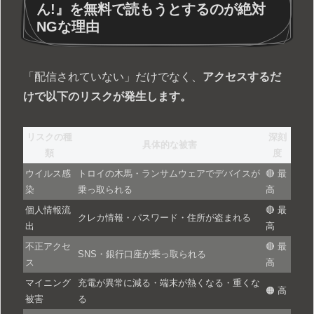
ん!』を無料で読もうとするのが絶対
NGな理由
「配信されていない」だけでなく、
アクセスするだ
けで以下のリスクが発生します。
リスクの種
深刻
具体的な被害
類
度
ウイルス感
トロイの木馬・ランサムウェアでデバイスが
🔴 最
染
乗っ取られる
高
個人情報流
🔴 最
クレカ情報・パスワード・住所が盗まれる
出
高
不正アクセ
🔴 最
SNS・銀行口座が乗っ取られる
ス
高
マイニング
充電が異常に減る・端末が熱くなる・重くな
🟠 高
被害
る