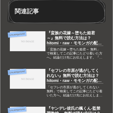
関連記事
『蛮族の花嫁～堕ちた姫君
Uncategorized
～』無料で読む方法は？
hitomi・raw・モモンガの配信
状況も調査
「蛮族の花嫁～堕ちた姫君～ 無料」
で検索してこの記事にたどり着いた方
へ。結論だけ先にお伝えします。『蛮
族の花嫁～堕ちた姫君～』は現在
DLsite独占配信です。hitomi・raw・モ
モンガ・pdf・zipなどでは配信されて
『セフレの市原が逃がしてく
Uncategorized
おらず、完全無料で...
れない』無料で読む方法は？
hitomi・raw・モモンガの配信
状況も調査
「セフレの市原が逃がしてくれない
無料」で検索してこの記事にたどり着
いた方へ。結論だけ先にお伝えしま
す。『セフレの市原が逃がしてくれな
い』は現在DLsite独占配信です。
hitomi・raw・モモンガ・pdf・zipなど
『ヤンデレ彼氏の楓くん-監禁
Uncategorized
では配信されておらず...