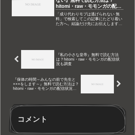
ない』無料で読む方法は？
hitomi・raw・モモンガの配信
状況も調査
「成り代わりモブは逃げられない 無
料」で検索してこの記事にたどり着い
た方へ。結論だけ先にお伝えします。
『成り代わりモブは逃げられない』は
現在DLsite独占配信です。hitomi・
raw・モモンガ・pdf・zipなどでは配
信されておらず、完...
『私の小さな皇帝』無料で読む方法
は？hitomi・raw・モモンガの配信状
況も調査
『保体の時間～みんなの前で先生と
×××をします～』無料で読む方法は？
hitomi・raw・モモンガの配信状況も
調査
コメント