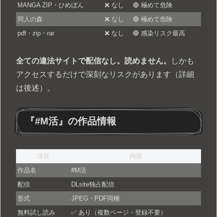
MANGA ZIP・ひめぼん
❌ なし
🔴 極めて危険
同人の森
❌ なし
🔴 極めて危険
pdf・zip・rar
❌ なし
🔴 感染リスク最高
全ての違法サイトで配信なし。読めません。
しかも
アクセスするだけで深刻なリスクがあります（詳細
は後述）。
『#M活』の作品情報
項目
内容
作品名
#M活
配信
DLsite独占配信
形式
JPEG・PDF同梱
無料試し読み
✅ あり（複数ページ・登録不要）