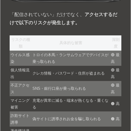
「配信されていない」だけでなく、
アクセスするだ
けで以下のリスクが発生します。
リスクの種
深刻
具体的な被害
類
度
ウイルス感
トロイの木馬・ランサムウェアでデバイスが
🔴 最
染
乗っ取られる
高
個人情報流
🔴 最
クレカ情報・パスワード・住所が盗まれる
出
高
不正アクセ
🔴 最
SNS・銀行口座が乗っ取られる
ス
高
マイニング
充電が異常に減る・端末が熱くなる・重くな
🟠 高
被害
る
詐欺サイト
偽サイトに誘導されお金を騙し取られる
🟠 高
誘導
著作権法違