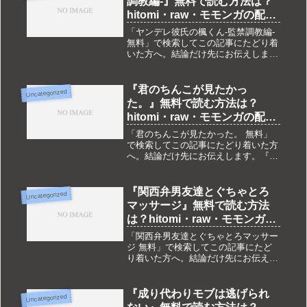
調教編-』無料で読む方法は？
hitomi・raw・モモンガの配信
状況も調査
「ヤンデレ彼氏の楓くん-監禁調教編-
無料」で検索してこの記事にたどり着
いた方へ。結論だけ先にお伝えしま
す。『ヤンデレ彼氏の楓くん-監禁調
教編-』は現在DLsite独占配信です。
hitomi・raw・モモンガ・pdf・zipなど
『君のちんこが見たかっ
Uncategorized
では配信され...
た。』無料で読む方法は？
hitomi・raw・モモンガの配信
状況も調査
「君のちんこが見たかった。 無料」
で検索してこの記事にたどり着いた方
へ。結論だけ先にお伝えします。『君
のちんこが見たかった。』は現在
DLsite独占配信です。hitomi・raw・モ
モンガ・pdf・zipなどでは配信されて
『関西弁男友達とぐちゃとろ
Uncategorized
おらず、完全無料で...
マッサージ』無料で読む方法
は？hitomi・raw・モモンガの
配信状況も調査
「関西弁男友達とぐちゃとろマッサー
ジ 無料」で検索してこの記事にたど
り着いた方へ。結論だけ先にお伝えし
ます。『関西弁男友達とぐちゃとろマ
ッサージ』は現在DLsite独占配信で
す。hitomi・raw・モモンガ・pdf・zip
『成り代わりモブは逃げられ
Uncategorized
などでは配信され...