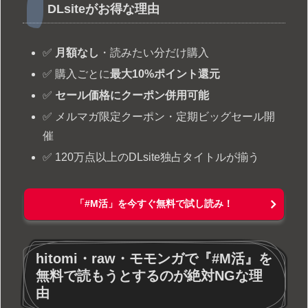
DLsiteがお得な理由
✅
月額なし
・読みたい分だけ購入
✅ 購入ごとに
最大10%ポイント還元
✅
セール価格にクーポン併用可能
✅ メルマガ限定クーポン・定期ビッグセール開
催
✅ 120万点以上のDLsite独占タイトルが揃う
「#M活」を今すぐ無料で試し読み！
hitomi・raw・モモンガで『#M活』を
無料で読もうとするのが絶対NGな理
由