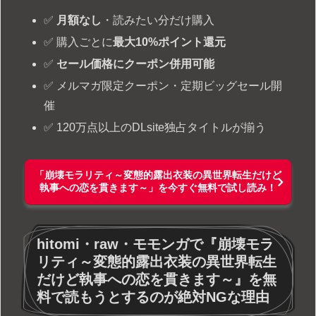
✅
月額なし
・読みたい分だけ購入
✅ 購入ごとに
最大10%ポイント還元
✅
セール価格にクーポン併用可能
✅ メルマガ限定クーポン・定期ビッグセール開
催
✅ 120万点以上のDLsite独占タイトルが揃う
「崩壊モラリティ～変態的露出衣装の異世界転生だけど
執事への恋を貫きます～」を今すぐ無料で試し読み！
hitomi・raw・モモンガで『崩壊モラ
リティ～変態的露出衣装の異世界転生
だけど執事への恋を貫きます～』を無
料で読もうとするのが絶対NGな理由