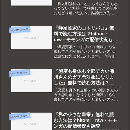
ンガの配信状況も調査
「祥太朗は私のこと、もうなんとも思
ってない? 無料」で検索してこの記事
にたどり着いた方へ。結論だけ先にお
伝えします。『祥太朗は私のこと、も
うなんとも思ってない?』は現在
DLsite独占配信です。hitomi・raw・モ
『蜂須賀家のコトリバコ』無
Uncategorized
モンガ・pdf・zip...
料で読む方法は？hitomi・
raw・モモンガの配信状況も調
査
「蜂須賀家のコトリバコ 無料」で検
索してこの記事にたどり着いた方へ。
結論だけ先にお伝えします。『蜂須賀
家のコトリバコ』は現在DLsite独占配
信です。hitomi・raw・モモンガ・
pdf・zipなどでは配信されておらず、
『態度も身体も全部デカい瀬
Uncategorized
完全無料で読める合...
川さんのガチ恋対象になりま
した』無料で読む方法は？
hitomi・raw・モモンガの配信
「態度も身体も全部デカい瀬川さんの
状況も調査
ガチ恋対象になりました 無料」で検
索してこの記事にたどり着いた方へ。
結論だけ先にお伝えします。『態度も
身体も全部デカい瀬川さんのガチ恋対
象になりました』は現在DLsite独占配
『私の小さな皇帝』無料で読
Uncategorized
信です。hitomi・raw・...
む方法は？hitomi・raw・モモ
ンガの配信状況も調査