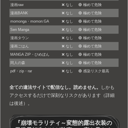
漫画raw
❌ なし
🔴 極めて危険
漫画BANK
❌ なし
🔴 極めて危険
momonga・momon:GA
❌ なし
🔴 極めて危険
Sen Manga
❌ なし
🔴 極めて危険
漫画タウン
❌ なし
🔴 極めて危険
漫画ごはん
❌ なし
🔴 極めて危険
MANGA ZIP・ひめぼん
❌ なし
🔴 極めて危険
同人の森
❌ なし
🔴 極めて危険
pdf・zip・rar
❌ なし
🔴 感染リスク最高
全ての違法サイトで配信なし。読めません。
しかも
アクセスするだけで深刻なリスクがあります（詳細
は後述）。
『崩壊モラリティ～変態的露出衣装の