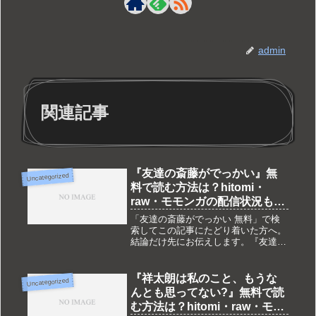
admin
関連記事
『友達の斎藤がでっかい』無
Uncategorized
料で読む方法は？hitomi・
raw・モモンガの配信状況も調
査
「友達の斎藤がでっかい 無料」で検
索してこの記事にたどり着いた方へ。
結論だけ先にお伝えします。『友達の
斎藤がでっかい』は現在DLsite独占配
信です。hitomi・raw・モモンガ・
pdf・zipなどでは配信されておらず、
『祥太朗は私のこと、もうな
Uncategorized
完全無料で読める合...
んとも思ってない?』無料で読
む方法は？hitomi・raw・モモ