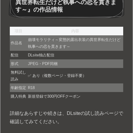
異世界転生だけど執事への恋を貫きま
す～』の作品情報
項目
内容
崩壊モラリティ～変態的露出衣装の異世界転生だけど
作品名
執事への恋を貫きます～
配信
DLsite独占配信
形式
JPEG・PDF同梱
無料試し
✅ あり（複数ページ・登録不要）
読み
年齢指定
R18
購入特典
新規登録で300円OFFクーポン
詳細なあらすじや続きは、DLsiteの試し読みページで
確認してみてください。