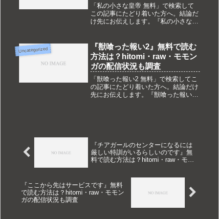
「私の小さな皇帝 無料」で検索して
この記事にたどり着いた方へ。結論だ
け先にお伝えします。『私の小さな皇
帝』は現在DLsite独占配信です。
hitomi・raw・モモンガ・pdf・zipなど
では配信されておらず、完全無料で読
『獣喰った報い2』無料で読む
Uncategorized
める合法的な方法も...
方法は？hitomi・raw・モモン
ガの配信状況も調査
「獣喰った報い2 無料」で検索してこ
の記事にたどり着いた方へ。結論だけ
先にお伝えします。『獣喰った報い
2』は現在DLsite独占配信です。
hitomi・raw・モモンガ・pdf・zipなど
では配信されておらず、完全無料で読
める合法的な方法も...
『チアガールのセンターになるには
厳しい特訓がいるらしいのです』無
料で読む方法は？hitomi・raw・モモ
ンガの配信状況も調査
『ここから先はサービスです』無料
で読む方法は？hitomi・raw・モモン
ガの配信状況も調査