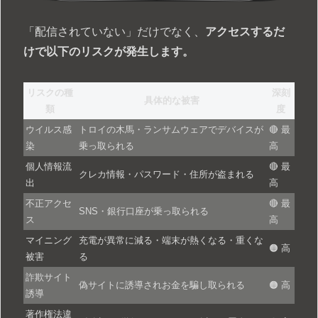
「配信されていない」だけでなく、
アクセスするだ
けで以下のリスクが発生します。
リスクの種
深刻
具体的な被害
類
度
ウイルス感
トロイの木馬・ランサムウェアでデバイスが
🔴 最
染
乗っ取られる
高
個人情報流
🔴 最
クレカ情報・パスワード・住所が盗まれる
出
高
不正アクセ
🔴 最
SNS・銀行口座が乗っ取られる
ス
高
マイニング
充電が異常に減る・端末が熱くなる・重くな
🟠 高
被害
る
詐欺サイト
偽サイトに誘導されお金を騙し取られる
🟠 高
誘導
著作権法違