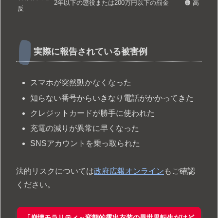
2年以下の懲役または200万円以下の罰金
🟠 高
反
実際に報告されている被害例
スマホが突然動かなくなった
知らない番号からいきなり電話がかかってきた
クレジットカードが勝手に使われた
充電の減りが異常に早くなった
SNSアカウントを乗っ取られた
法的リスクについては
政府広報オンライン
もご確認
ください。
「崩壊モラリティ～変態的露出衣装の異世界転生だけど