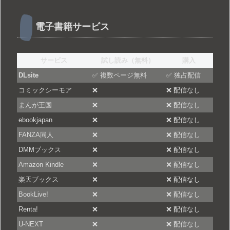
電子書籍サービス
サービス
試し読み（無料）
購入
DLsite
✅ 複数ページ無料
✅ 独占配信
コミックシーモア
❌
❌ 配信なし
まんが王国
❌
❌ 配信なし
ebookjapan
❌
❌ 配信なし
FANZA同人
❌
❌ 配信なし
DMMブックス
❌
❌ 配信なし
Amazon Kindle
❌
❌ 配信なし
楽天ブックス
❌
❌ 配信なし
BookLive!
❌
❌ 配信なし
Renta!
❌
❌ 配信なし
U-NEXT
❌
❌ 配信なし