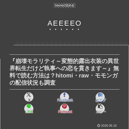
hitomiが読める
AEEEEO
『崩壊モラリティ～変態的露出衣装の異世
界転生だけど執事への恋を貫きます～』無
料で読む方法は？hitomi・raw・モモンガ
の配信状況も調査
X
Facebook
はてブ
LINE
Pinterest
コピー
2026.06.16