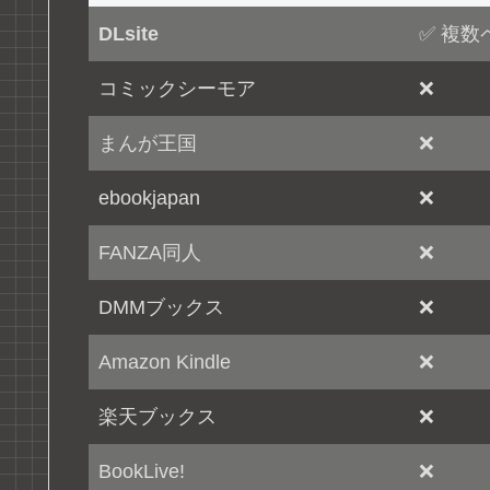
DLsite
✅ 複数
コミックシーモア
❌
まんが王国
❌
ebookjapan
❌
FANZA同人
❌
DMMブックス
❌
Amazon Kindle
❌
楽天ブックス
❌
BookLive!
❌