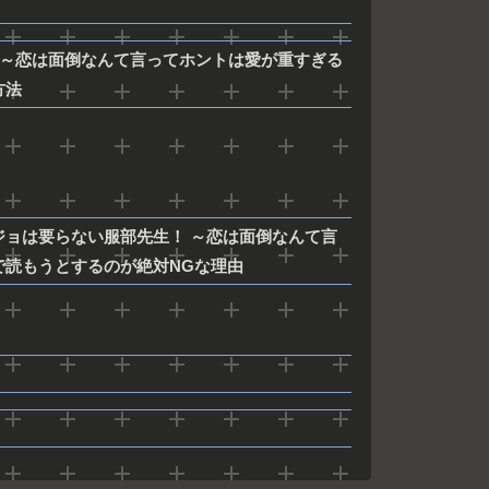
 ～恋は面倒なんて言ってホントは愛が重すぎる
方法
カノジョは要らない服部先生！ ～恋は面倒なんて言
で読もうとするのが絶対NGな理由