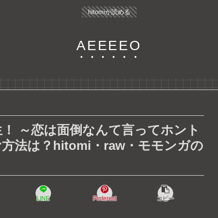
hitomiが読める
AEEEEO
！ ～恋は面倒なんて言ってホント
法は？hitomi・raw・モモンガの
LINE
Pinterest
コピー